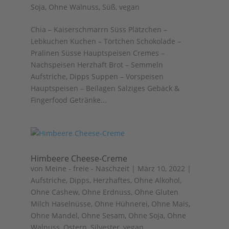
Soja
,
Ohne Walnuss
,
Süß
,
vegan
Chia – Kaiserschmarrn Süss Plätzchen –
Lebkuchen Kuchen – Törtchen Schokolade –
Pralinen Süsse Hauptspeisen Cremes –
Nachspeisen Herzhaft Brot – Semmeln
Aufstriche, Dipps Suppen – Vorspeisen
Hauptspeisen – Beilagen Salziges Gebäck &
Fingerfood Getränke...
Himbeere Cheese-Creme
von
Meine - freie - Naschzeit
|
März 10, 2022
|
Aufstriche, Dipps
,
Herzhaftes
,
Ohne Alkohol
,
Ohne Cashew
,
Ohne Erdnuss
,
Ohne Gluten
Milch Haselnüsse
,
Ohne Hühnerei
,
Ohne Mais
,
Ohne Mandel
,
Ohne Sesam
,
Ohne Soja
,
Ohne
Walnuss
,
Ostern
,
Silvester
,
vegan