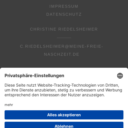
IMPRESSUM
DATENSCHUTZ
CHRISTINE RIEDELSHEIMER
C.RIEDELSHEIMER@MEINE-FREIE-
NASCHZEIT.DE
© 2026 Copyright Christine Riedelsheimer