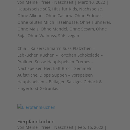
von
Meine - freie - Naschzeit
|
März 10, 2022
|
Hauptspeise süß
,
Hit's für Kids
,
Nachspeise
,
Ohne Alkohol
,
Ohne Cashew
,
Ohne Erdnuss
,
Ohne Gluten Milch Haselnüsse
,
Ohne Hühnerei
,
Ohne Mais
,
Ohne Mandel
,
Ohne Sesam
,
Ohne
Soja
,
Ohne Walnuss
,
Süß
,
vegan
Chia – Kaiserschmarrn Süss Plätzchen –
Lebkuchen Kuchen – Törtchen Schokolade –
Pralinen Süsse Hauptspeisen Cremes –
Nachspeisen Herzhaft Brot – Semmeln
Aufstriche, Dipps Suppen – Vorspeisen
Hauptspeisen – Beilagen Salziges Gebäck &
Fingerfood Getränke...
Eierpfannkuchen
von
Meine - freie - Naschzeit
|
Feb. 15, 2022
|