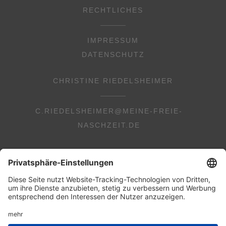
RECHTLICHES
IMPRESSUM
DATENSCHUTZ
CHRISTINE RIEDELSHEIMER
C.RIEDELSHEIMER@MEINE-FREIE-
NASCHZEIT.DE
© 2026 Copyright Christine Riedelsheimer