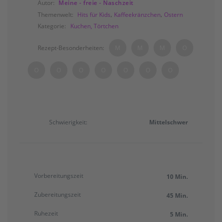
Meine - freie - Naschzeit
Autor:
,
,
Hits für Kids
Kaffeekränzchen
Ostern
Themenwelt:
Kuchen, Törtchen
Kategorie:
M
M
M
O
Rezept-Besonderheiten:
O
O
O
O
O
O
O
Schwierigkeit:
Mittelschwer
Vorbereitungszeit
10 Min.
Zubereitungszeit
45 Min.
Ruhezeit
5 Min.