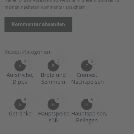
Name, E-Mail-Adresse und Website in diesem Browser für
meinen nächsten Kommentar speichern.
Rezept-Kategorien
4
3
5
A
B
C
Aufstriche,
Brote und
Cremes,
Dipps
Semmeln
Nachspeisen
3
2
5
G
H
H
Getränke
Hauptspeise
Hauptspeisen,
süß
Beilagen