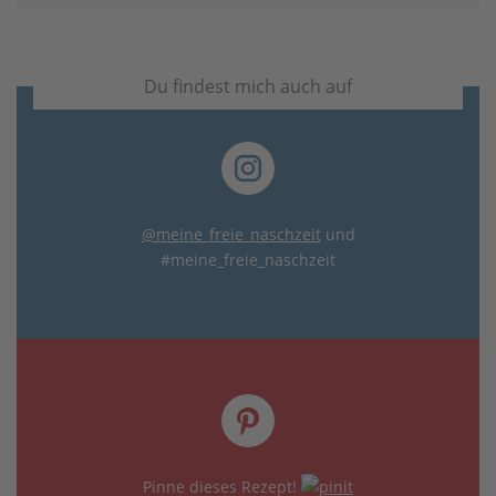
Du findest mich auch auf
@meine_freie_naschzeit
und
#meine_freie_naschzeit
Pinne dieses Rezept!