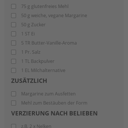
75
g
glutenfreies Mehl
50
g
weiche, vegane Margarine
50
g
Zucker
1
ST
Ei
5
TR
Butter-Vanille-Aroma
1
Pr.
Salz
1
TL
Backpulver
1
EL
Milchalternative
ZUSÄTZLICH
Margarine zum Ausfetten
Mehl zum Bestäuben der Form
VERZIERUNG NACH BELIEBEN
z.B. 2 x Nelken