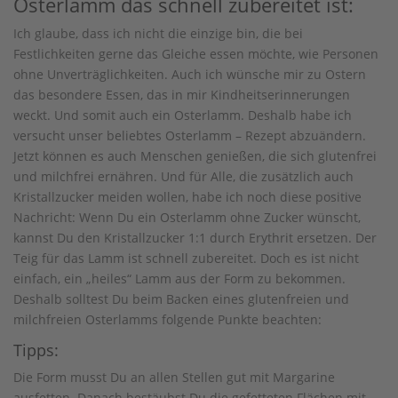
Osterlamm das schnell zubereitet ist:
Ich glaube, dass ich nicht die einzige bin, die bei
Festlichkeiten gerne das Gleiche essen möchte, wie Personen
ohne Unverträglichkeiten. Auch ich wünsche mir zu Ostern
das besondere Essen, das in mir Kindheitserinnerungen
weckt. Und somit auch ein Osterlamm. Deshalb habe ich
versucht unser beliebtes Osterlamm – Rezept abzuändern.
Jetzt können es auch Menschen genießen, die sich glutenfrei
und milchfrei ernähren. Und für Alle, die zusätzlich auch
Kristallzucker meiden wollen, habe ich noch diese positive
Nachricht: Wenn Du ein Osterlamm ohne Zucker wünscht,
kannst Du den Kristallzucker 1:1 durch Erythrit ersetzen. Der
Teig für das Lamm ist schnell zubereitet. Doch es ist nicht
einfach, ein „heiles“ Lamm aus der Form zu bekommen.
Deshalb solltest Du beim Backen eines glutenfreien und
milchfreien Osterlamms folgende Punkte beachten:
Tipps:
Die Form musst Du an allen Stellen gut mit Margarine
ausfetten. Danach bestäubst Du die gefetteten Flächen mit