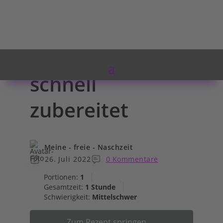
Kuchen, Törtchen
Glutenfreies
Osterlamm
schnell
zubereitet
Meine - freie - Naschzeit
26. Juli 2022
0 Kommentare
Portionen:
1
Gesamtzeit:
1 Stunde
Schwierigkeit:
Mittelschwer
Zum Rezept springen