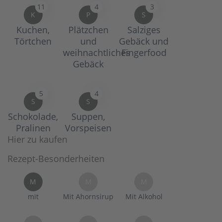
11
4
3
K
P
S
Kuchen,
Plätzchen
Salziges
Törtchen
und
Gebäck und
weihnachtliches
Fingerfood
Gebäck
5
4
S
S
Schokolade,
Suppen,
Pralinen
Vorspeisen
Hier zu kaufen
Rezept-Besonderheiten
M
M
M
mit
Mit Ahornsirup
Mit Alkohol