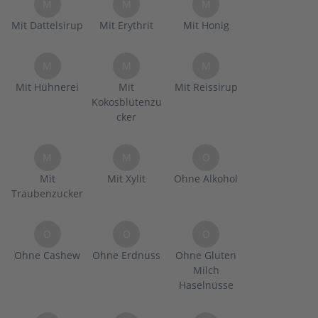
M
M
M
Mit Dattelsirup
Mit Erythrit
Mit Honig
M
M
M
Mit Hühnerei
Mit
Mit Reissirup
Kokosblütenzu
cker
M
M
O
Mit
Mit Xylit
Ohne Alkohol
Traubenzucker
O
O
O
Ohne Cashew
Ohne Erdnuss
Ohne Gluten
Milch
Haselnüsse