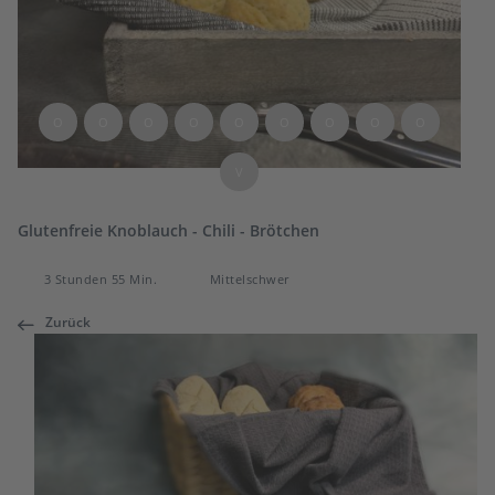
O
O
O
O
O
O
O
O
O
V
Glutenfreie Knoblauch - Chili - Brötchen
3 Stunden 55 Min.
Mittelschwer
Zurück