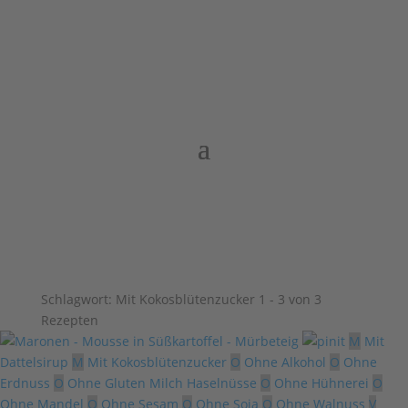
Schlagwort:
Mit Kokosblütenzucker
1 - 3 von 3
Rezepten
M
Mit
Dattelsirup
M
Mit Kokosblütenzucker
O
Ohne Alkohol
O
Ohne
Erdnuss
O
Ohne Gluten Milch Haselnüsse
O
Ohne Hühnerei
O
Ohne Mandel
O
Ohne Sesam
O
Ohne Soja
O
Ohne Walnuss
V