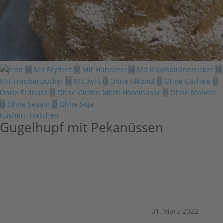
M
Mit Erythrit
M
Mit Hühnerei
M
Mit Kokosblütenzucker
M
Mit Traubenzucker
M
Mit Xylit
O
Ohne Alkohol
O
Ohne Cashew
O
Ohne Erdnuss
O
Ohne Gluten Milch Haselnüsse
O
Ohne Mandel
O
Ohne Sesam
O
Ohne Soja
Kuchen, Törtchen
Gugelhupf mit Pekanüssen
31. März 2022