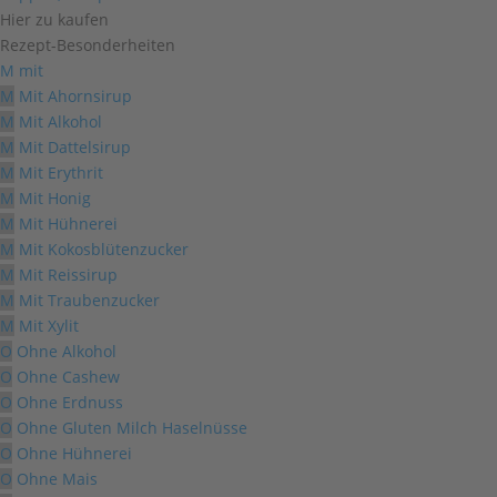
Hier zu kaufen
Rezept-Besonderheiten
M
mit
M
Mit Ahornsirup
M
Mit Alkohol
M
Mit Dattelsirup
M
Mit Erythrit
M
Mit Honig
M
Mit Hühnerei
M
Mit Kokosblütenzucker
M
Mit Reissirup
M
Mit Traubenzucker
M
Mit Xylit
O
Ohne Alkohol
O
Ohne Cashew
O
Ohne Erdnuss
O
Ohne Gluten Milch Haselnüsse
O
Ohne Hühnerei
O
Ohne Mais