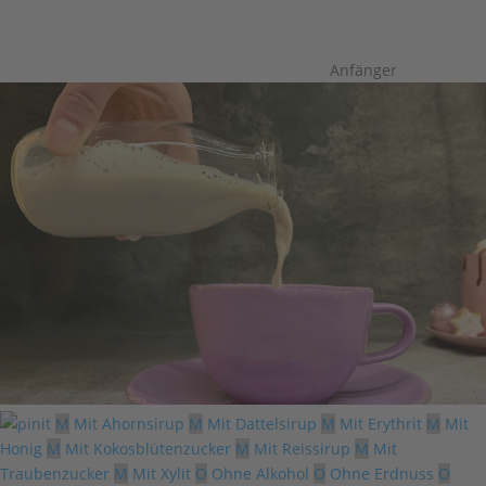
Anfänger
M
Mit Ahornsirup
M
Mit Dattelsirup
M
Mit Erythrit
M
Mit
Honig
M
Mit Kokosblütenzucker
M
Mit Reissirup
M
Mit
Traubenzucker
M
Mit Xylit
O
Ohne Alkohol
O
Ohne Erdnuss
O