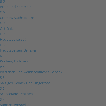
B
3
Brote und Semmeln
C
5
Cremes, Nachspeisen
G
3
Getränke
H
2
Hauptspeise süß
H
5
Hauptspeisen, Beilagen
K
11
Kuchen, Törtchen
P
4
Plätzchen und weihnachtliches Gebäck
S
3
Salziges Gebäck und Fingerfood
S
5
Schokolade, Pralinen
S
4
Suppen, Vorspeisen