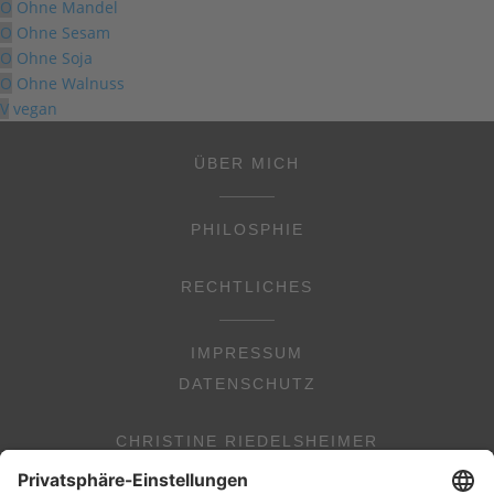
O
Ohne Mandel
O
Ohne Sesam
O
Ohne Soja
O
Ohne Walnuss
V
vegan
ÜBER MICH
PHILOSPHIE
RECHTLICHES
IMPRESSUM
DATENSCHUTZ
CHRISTINE RIEDELSHEIMER