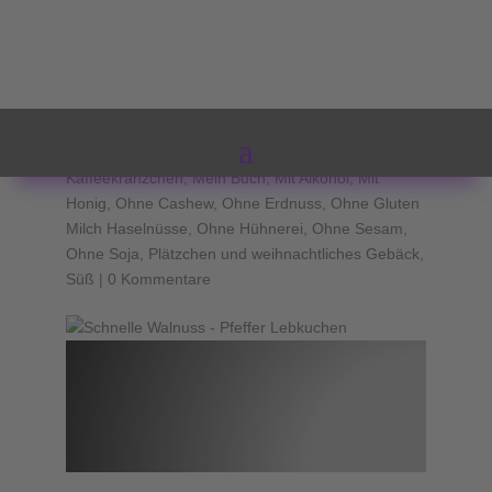
Schnelle Walnuss-
Pfeffer-Lebkuchen
von
Meine - freie - Naschzeit
|
Dez. 8, 2021
|
Kaffeekränzchen
,
Mein Buch
,
Mit Alkohol
,
Mit
Honig
,
Ohne Cashew
,
Ohne Erdnuss
,
Ohne Gluten
Milch Haselnüsse
,
Ohne Hühnerei
,
Ohne Sesam
,
Ohne Soja
,
Plätzchen und weihnachtliches Gebäck
,
Süß
|
0 Kommentare