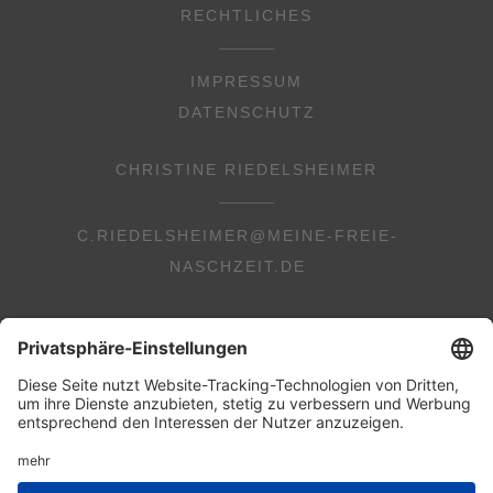
RECHTLICHES
IMPRESSUM
DATENSCHUTZ
CHRISTINE RIEDELSHEIMER
C.RIEDELSHEIMER@MEINE-FREIE-
NASCHZEIT.DE
© 2026 Copyright Christine Riedelsheimer