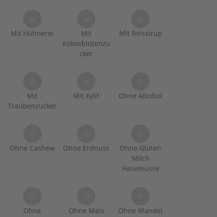
M
M
M
Mit Hühnerei
Mit
Mit Reissirup
Kokosblütenzu
cker
M
M
O
Mit
Mit Xylit
Ohne Alkohol
Traubenzucker
O
O
O
Ohne Cashew
Ohne Erdnuss
Ohne Gluten
Milch
Haselnüsse
O
O
O
Ohne
Ohne Mais
Ohne Mandel