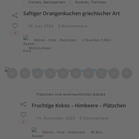
Cremes, Nachspeisen
Kuchen, Törtchen
Saftiger Orangenkuchen griechischer Art
19. Juni 2024
0 Kommentare
0
Meine - freie - Naschzeit
2 Stunden 5 Min.
Mittelschwer
M
O
O
O
O
O
O
O
O
V
Plätzchen und weihnachtliches Gebäck
Fruchtige Kokos – Himbeere – Plätzchen
14. November 2023
0 Kommentare
0
Meine - freie - Naschzeit
40 Min.