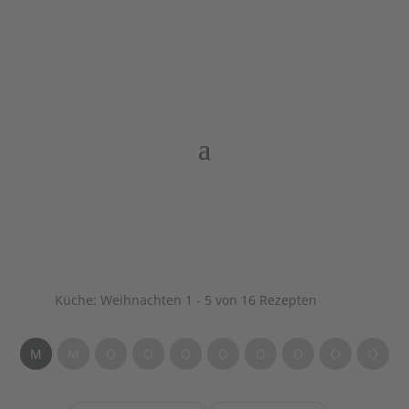
Küche:
Weihnachten
1 - 5 von 16 Rezepten
M
M
O
O
O
O
O
O
O
O