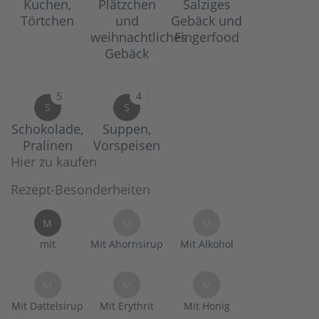
Kuchen,
Plätzchen
Salziges
Törtchen
und
Gebäck und
weihnachtliches
Fingerfood
Gebäck
5
4
S
S
Schokolade,
Suppen,
Pralinen
Vorspeisen
Hier zu kaufen
Rezept-Besonderheiten
M
M
M
mit
Mit Ahornsirup
Mit Alkohol
M
M
M
Mit Dattelsirup
Mit Erythrit
Mit Honig