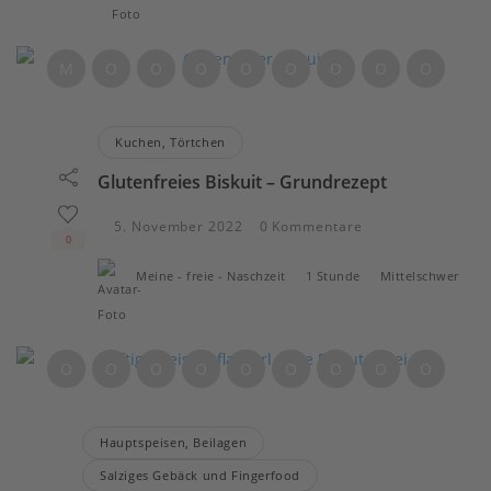
M
O
O
O
O
O
O
O
O
Kuchen, Törtchen
Glutenfreies Biskuit – Grundrezept
5. November 2022
0 Kommentare
0
Meine - freie - Naschzeit
1 Stunde
Mittelschwer
O
O
O
O
O
O
O
O
O
Hauptspeisen, Beilagen
Salziges Gebäck und Fingerfood