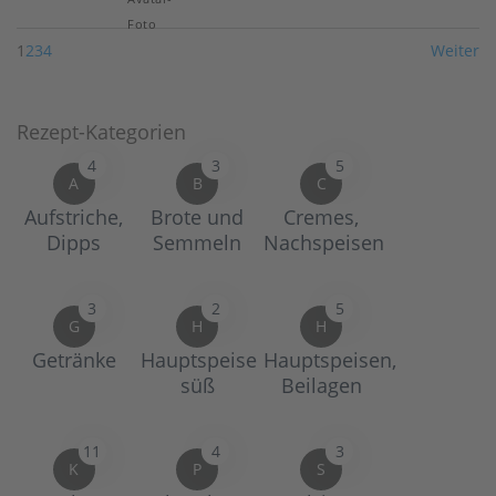
1
2
3
4
Weiter
Rezept-Kategorien
4
3
5
A
B
C
Aufstriche,
Brote und
Cremes,
Dipps
Semmeln
Nachspeisen
3
2
5
G
H
H
Getränke
Hauptspeise
Hauptspeisen,
süß
Beilagen
11
4
3
K
P
S