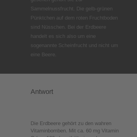
Sammelnussfrucht. Die gelb-grünen
Pünktchen auf dem roten Fruchtboden
sind Nüsschen. Bei der Erdbeere
handelt es sich also um eine
sogenannte Scheinfrucht und nicht um
eine Beere.
Antwort
Die Erdbeere
Die Erdbeere gehört zu den wahren
Vitaminbomben. Mit ca. 60 mg Vitamin