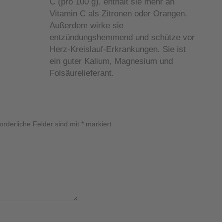
C (pro 100 g), enthält sie mehr an
Vitamin C als Zitronen oder Orangen.
Außerdem wirke sie
entzündungshemmend und schütze vor
Herz-Kreislauf-Erkrankungen. Sie ist
ein guter Kalium, Magnesium und
Folsäurelieferant.
forderliche Felder sind mit
*
markiert