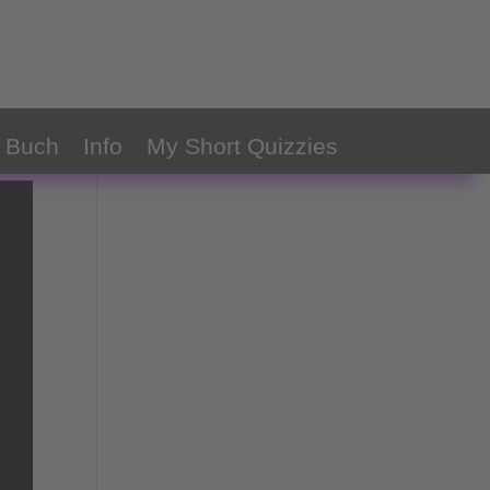
 Buch
Info
My Short Quizzies