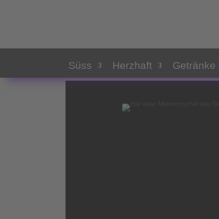
Die Erdbeere
von
Meine - freie - Naschzeit
|
Mai 2, 2023
|
Unca
Süss
Herzhaft
Getränke