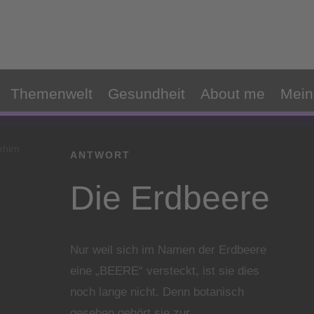
tegorized
|
0 Kommentare
Themenwelt
Gesundheit
About me
Mein
ANTWORT
Die Erdbeere
Nur weil sich im Namen der Erdbeere
eine „BEERE“ versteckt, ist sie dies
noch lange nicht. Denn botanisch
gesehen gehört sie zur