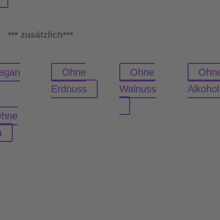
*** zusätzlich***
egan
Ohne
Ohne
Ohn
Erdnuss
Walnuss
Alkohol
hne
a
Wer bei diesem Kuchen einen fluffigen Rührteig erwart
liegt falsch. Er besteht aus ziemlich viel geschmolzene
Zartbitterkuvertüre, die den Kuchen eher fest werden l