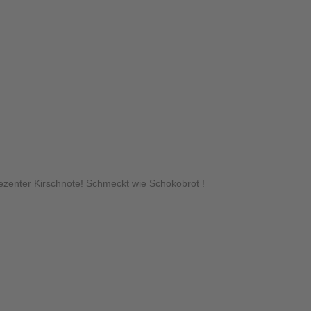
lzener Kuvertüre zu einen glatten Teig vermengen.
bei 180°C Heißluft für ca. 35 – 40 MIN backen.
zenter Kirschnote! Schmeckt wie Schokobrot !