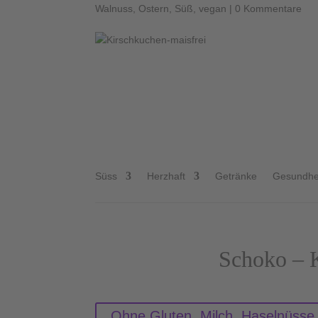
Walnuss
,
Ostern
,
Süß
,
vegan
|
0 Kommentare
Sc
Süss
Herzhaft
Getränke
Gesundhe
Schoko – K
Ohne Gluten, Milch, Haselnüsse