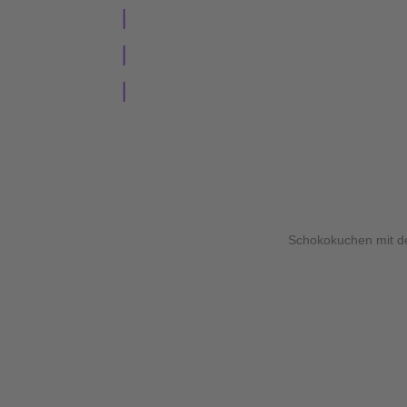
|
Alle Zutaten mit Sauerkirschsaft und geschmo
|
Teig in die vorbereiteten Förmchen füllen und 
|
Ausgekühlt beliebig verzieren.
Schokokuchen mit de