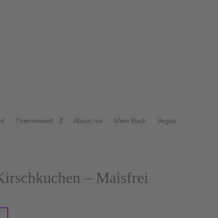
hoko – Kirschkuchen Maisfrei
it
Themenwelt
About me
Mein Buch
Vegan
irschkuchen – Maisfrei