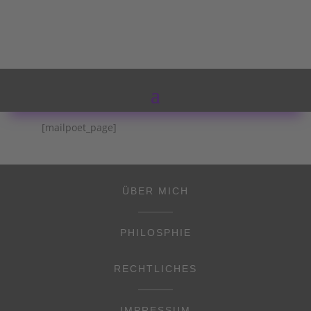
MailPoet-Seite
von
Meine - freie - Naschzeit
|
Okt. 6, 2021
[mailpoet_page]
ÜBER MICH
PHILOSPHIE
RECHTLICHES
IMPRESSUM