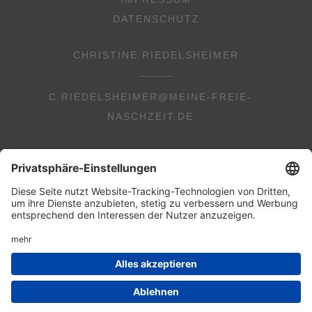
DATENSCHUTZ
CHRISTINE RIEDELSHEIMER
C.RIEDELSHEIMER@MEINE-FREIE-
NASCHZEIT.DE
© 2026 Copyright Christine Riedelsheimer